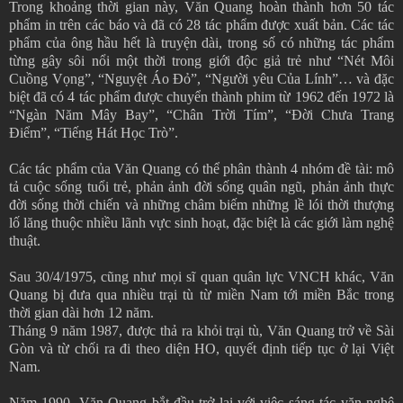
Trong khoảng thời gian này, Văn Quang hoàn thành hơn 50 tác
phẩm in trên các báo và đã có 28 tác phẩm được xuất bản. Các tác
phẩm của ông hầu hết là truyện dài, trong số có những tác phẩm
từng gây sôi nổi một thời trong giới độc giả trẻ như “Nét Môi
Cuồng Vọng”, “Nguyệt Áo Đỏ”, “Người yêu Của Lính”… và đặc
biệt đã có 4 tác phẩm được chuyển thành phim từ 1962 đến 1972 là
“Ngàn Năm Mây Bay”, “Chân Trời Tím”, “Đời Chưa Trang
Điểm”, “Tiếng Hát Học Trò”.
Các tác phẩm của Văn Quang có thể phân thành 4 nhóm đề tài: mô
tả cuộc sống tuổi trẻ, phản ảnh đời sống quân ngũ, phản ảnh thực
đời sống thời chiến và những châm biếm những lề lói thời thượng
lố lăng thuộc nhiều lãnh vực sinh hoạt, đặc biệt là các giới làm nghệ
thuật.
Sau 30/4/1975, cũng như mọi sĩ quan quân lực VNCH khác, Văn
Quang bị đưa qua nhiều trại tù từ miền Nam tới miền Bắc trong
thời gian dài hơn 12 năm.
Tháng 9 năm 1987, được thả ra khỏi trại tù, Văn Quang trở về Sài
Gòn và từ chối ra đi theo diện HO, quyết định tiếp tục ở lại Việt
Nam.
Năm 1990, Văn Quang bắt đầu trở lại với việc sáng tác văn nghệ