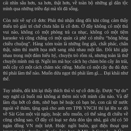
cái nhìn sâu hơn, xa hơn, thật hơn, về toàn bộ những gì dân tộc
mình qua những triều đại mà tôi đã sống.
Còn nói về sự cô đơn: Phải thú nhận rằng đôi khi cũng cảm thấy
thiếu trò giải trí chứ chưa hẳn là cô đơn. Ở đây không có một thú
vui nào, không có một phòng trà ca nhạc, không có một tiệm
karaoke và cũng chẳng có một quán cà phê có nhiều “bóng hồng
chiều chuộng”. Hàng xóm toàn là những ông già, chất phác, chân
thật, năm thì mười họa mới sang nhà nhau một lần. Đôi khi gặp
nhau trong một đám hiếu hỷ, chuyện trò rôm rả, nhưng toàn là thứ
chuyện mình mù tịt. Ngồi im mà học cách họ chăm bón cây ăn trái,
mỗi cây có một cách chăm sóc riêng. Muốn có một cây đu đủ đực
thì phải làm thế nào. Muốn dừa ngọt thì phải làm gì… Đại khái như
thế.
Tuy nhiên, đôi khi lại thấy thích thú vì sự cô đơn ấy. Được “tự do”
suy nghĩ cả buổi mà không ai thèm nói với mình câu nào. Và để
làm dịu bớt cô đơn, nhớ bạn bè hoặc có bạn bè, con cái từ nước
ngoài về thăm, tặng quà cho anh em TPB VNCH thì lại lên xe đò
về Sài Gòn một vài ngày, hoặc nếu muốn, có thể sáng đi chiều về
cũng chẳng sao. Ở đây có loại xe đưa đón tận nhà, giá chỉ có 50
ngàn đồng VN một lượt. Hoặc ngồi buồn, gọi điện thoại qua