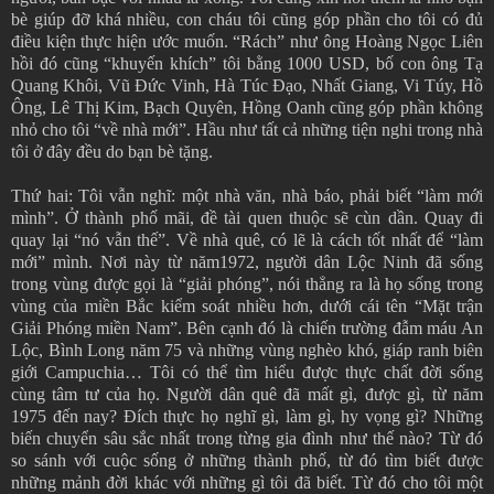
bè giúp đỡ khá nhiều, con cháu tôi cũng góp phần cho tôi có đủ
điều kiện thực hiện ước muốn. “Rách” như ông Hoàng Ngọc Liên
hồi đó cũng “khuyến khích” tôi bằng 1000 USD, bố con ông Tạ
Quang Khôi, Vũ Đức Vinh, Hà Túc Đạo, Nhất Giang, Vi Túy, Hồ
Ông, Lê Thị Kim, Bạch Quyên, Hồng Oanh cũng góp phần không
nhỏ cho tôi “về nhà mới”. Hầu như tất cả những tiện nghi trong nhà
tôi ở đây đều do bạn bè tặng.
Thứ hai: Tôi vẫn nghĩ: một nhà văn, nhà báo, phải biết “làm mới
mình”. Ở thành phố mãi, đề tài quen thuộc sẽ cùn dần. Quay đi
quay lại “nó vẫn thế”. Về nhà quê, có lẽ là cách tốt nhất để “làm
mới” mình. Nơi này từ năm1972, người dân Lộc Ninh đã sống
trong vùng được gọi là “giải phóng”, nói thẳng ra là họ sống trong
vùng của miền Bắc kiểm soát nhiều hơn, dưới cái tên “Mặt trận
Giải Phóng miền Nam”. Bên cạnh đó là chiến trường đẫm máu An
Lộc, Bình Long năm 75 và những vùng nghèo khó, giáp ranh biên
giới Campuchia… Tôi có thể tìm hiểu được thực chất đời sống
cùng tâm tư của họ. Người dân quê đã mất gì, được gì, từ năm
1975 đến nay? Đích thực họ nghĩ gì, làm gì, hy vọng gì? Những
biến chuyển sâu sắc nhất trong từng gia đình như thế nào? Từ đó
so sánh với cuộc sống ở những thành phố, từ đó tìm biết được
những mảnh đời khác với những gì tôi đã biết. Từ đó cho tôi một