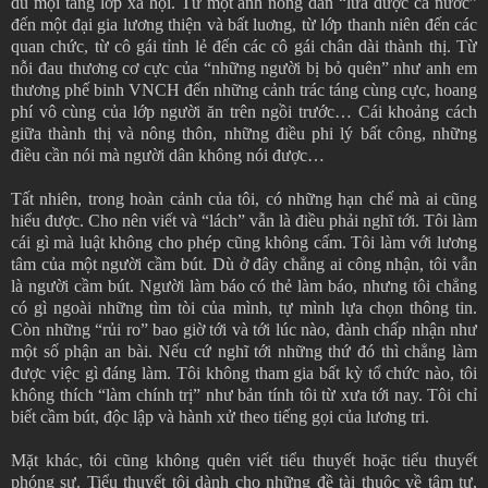
đủ mọi tầng lớp xã hội. Từ một anh nông dân “lừa được cả nước”
đến một đại gia lương thiện và bất luơng, từ lớp thanh niên đến các
quan chức, từ cô gái tỉnh lẻ đến các cô gái chân dài thành thị. Từ
nỗi đau thương cơ cực của “những người bị bỏ quên” như anh em
thương phế binh VNCH đến những cảnh trác táng cùng cực, hoang
phí vô cùng của lớp người ăn trên ngồi trước… Cái khoảng cách
giữa thành thị và nông thôn, những điều phi lý bất công, những
điều cần nói mà người dân không nói được…
Tất nhiên, trong hoàn cảnh của tôi, có những hạn chế mà ai cũng
hiểu được. Cho nên viết và “lách” vẫn là điều phải nghĩ tới. Tôi làm
cái gì mà luật không cho phép cũng không cấm. Tôi làm với lương
tâm của một người cầm bút. Dù ở đây chẳng ai công nhận, tôi vẫn
là người cầm bút. Người làm báo có thẻ làm báo, nhưng tôi chẳng
có gì ngoài những tìm tòi của mình, tự mình lựa chọn thông tin.
Còn những “rủi ro” bao giờ tới và tới lúc nào, đành chấp nhận như
một số phận an bài. Nếu cứ nghĩ tới những thứ đó thì chẳng làm
được việc gì đáng làm. Tôi không tham gia bất kỳ tổ chức nào, tôi
không thích “làm chính trị” như bản tính tôi từ xưa tới nay. Tôi chỉ
biết cầm bút, độc lập và hành xử theo tiếng gọi của lương tri.
Mặt khác, tôi cũng không quên viết tiểu thuyết hoặc tiểu thuyết
phóng sự. Tiểu thuyết tôi dành cho những đề tài thuộc về tâm tư,