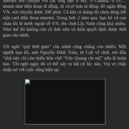
internet nói chuyện với các ông bạn ở Mỹ, ở Canada, ở Úc…
nhanh như điện thoại di động, rõ và rẻ hơn di động. 60 ngàn đồng
VN, nói chuyện được 200 phút. Có khi cả tháng tôi chưa dùng hết
một card điện thoại internet. Trong hơn 2 năm qua, bạn bè và con
cháu tôi từ nước ngoài về VN, lên chơi Lộc Ninh cũng khá nhiều.
Như thế thì không còn cô đơn nữa và luôn quyết định được thời
gian của mình.
Tôi nghĩ “quỹ thời gian” của mình cũng chẳng còn nhiều. Một
người bạn tôi, anh Nguyễn Đình Toàn, từ Cali về chơi, nói đùa
“nhà này chỉ còn thiếu bốn chữ “Văn Quang chi mộ” nữa là hoàn
hảo. Tôi nghĩ ngày đó có thể xảy ra bất cứ lúc nào. Vui vẻ chấp
nhận nó với cuộc sống hiện tại.