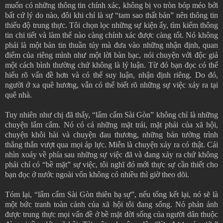
muốn có những thông tin chính xác, không bị vo tròn bóp méo bởi
bất cứ lý do nào, đôi khi chỉ là sự “tam sao thất bản” nên thông tin
thiếu độ trung thực. Tôi chọn lọc những sự kiện ấy, tìm kiếm thông
tin chi tiết và làm thế nào càng chính xác được càng tốt. Nó không
phải là một bản tin thuần túy mà đưa vào những nhận định, quan
điểm của riêng mình như một lời bàn bạc, nói chuyện với độc giả
một cách bình thường chứ không là lý luận. Từ đó bạn đọc có thể
hiểu rõ vấn đề hơn và có thể suy luận, nhận định riêng. Do đó,
người ở xa quê hương, vẫn có thể biết rõ những sự việc xảy ra tại
quê nhà.
Tuy nhiên như chị đã thấy, “lẩm cẩm Sài Gòn” không chỉ là những
chuyện lẩm cẩm. Nó có cả những mặt trái, mặt phải của xã hội,
chuyện khôi hài và chuyện đau thương, những bản tường trình
thẳng thắn vượt qua mọi áp lực. Miễn là chuyện xảy ra có thật. Cái
nhìn xoáy về phía sau những sự việc đã và đang xảy ra chứ không
phải chỉ có “bề mặt” sự việc, tôi nghĩ đó mới thực sự cần thiết cho
bạn đọc ở nước ngoài vốn không có nhiều thì giờ theo dõi.
Tóm lại, “lẩm cẩm Sài Gòn thiên hạ sự”, nếu tổng kết lại, nó sẽ là
một bức tranh toàn cảnh của xã hội tôi đang sống. Nó phản ảnh
được trung thực mọi vấn đề ở bề mặt đời sống của người dân thuộc