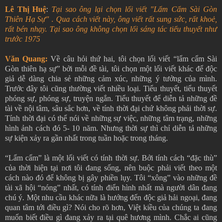
Lê Thị Huệ
:
Tại sao ông lại chọn lối viết "Lẩm Cẩm Sài Gòn
Thiên Hạ Sự" . Qua cách viết này, ông viết rất sung sức, rất khoẻ,
rất bén nhạy. Tại sao ông không chọn lối sáng tác tiểu thuyết như
trước 1975
Văn Quang:
Về câu hỏi thứ hai, tôi chọn lối viết “lẩm cẩm Sài
Gòn thiên hạ sự” bởi mỗi đề tài, tôi chọn một lối viết khác để độc
giả dễ dàng chia sẻ những cảm xúc, những ý tưởng của mình.
Trước đây tôi cũng thường viết nhiều loại. Tiểu thuyết, tiểu thuyết
phóng sự, phóng sự, truyện ngắn. Tiểu thuyết để diễn tả những đề
tài về nội tâm, sâu sắc hơn, về tính thời đại chứ không phải thời sự.
Tính thời đại có thể nói về những sự việc, những tâm trạng, những
hình ảnh cách đó 5- 10 năm. Nhưng thời sự thì chỉ diễn tả những
sự kiện xảy ra gần nhất trong tuần hoặc trong tháng.
“Lẩm cẩm” là một lối viết có tính thời sự. Bởi tính cách “đặc thù”
của thời hiện tại nơi tôi đang sống, nên buộc phải viết theo một
cách nào đó để không bị gây phiền lụy. Tôi “xông” vào những đề
tài xã hội “nóng” nhất, có tính điển hình nhất mà người dân đang
chú ý. Một nhu cầu khác nữa là hướng đến độc giả hải ngoại, đang
quan tâm tới điều gì? Nói cho rõ hơn, Việt kiều của chúng ta đang
muốn biết điều gì đang xảy ra tại quê hương mình. Chắc ai cũng