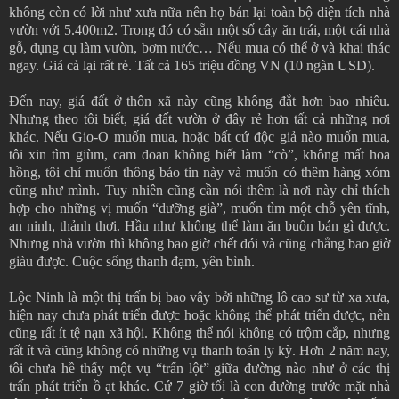
không còn có lời như xưa nữa nên họ bán lại toàn bộ diện tích nhà
vườn với 5.400m2. Trong đó có sẵn một số cây ăn trái, một cái nhà
gỗ, dụng cụ làm vườn, bơm nước… Nếu mua có thể ở và khai thác
ngay. Giá cả lại rất rẻ. Tất cả 165 triệu đồng VN (10 ngàn USD).
Đến nay, giá đất ở thôn xã này cũng không đắt hơn bao nhiêu.
Nhưng theo tôi biết, giá đất vườn ở đây rẻ hơn tất cả những nơi
khác. Nếu Gio-O muốn mua, hoặc bất cứ độc giả nào muốn mua,
tôi xin tìm giùm, cam đoan không biết làm “cò”, không mất hoa
hồng, tôi chỉ muốn thông báo tin này và muốn có thêm hàng xóm
cũng như mình. Tuy nhiên cũng cần nói thêm là nơi này chỉ thích
hợp cho những vị muốn “dưỡng già”, muốn tìm một chỗ yên tĩnh,
an ninh, thảnh thơi. Hầu như không thể làm ăn buôn bán gì được.
Nhưng nhà vườn thì không bao giờ chết đói và cũng chẳng bao giờ
giàu được. Cuộc sống thanh đạm, yên bình.
Lộc Ninh là một thị trấn bị bao vây bởi những lô cao sư từ xa xưa,
hiện nay chưa phát triển được hoặc không thể phát triển được, nên
cũng rất ít tệ nạn xã hội. Không thể nói không có trộm cắp, nhưng
rất ít và cũng không có những vụ thanh toán ly kỳ. Hơn 2 năm nay,
tôi chưa hề thấy một vụ “trấn lột” giữa đường nào như ở các thị
trấn phát triển ồ ạt khác. Cứ 7 giờ tối là con đường trước mặt nhà