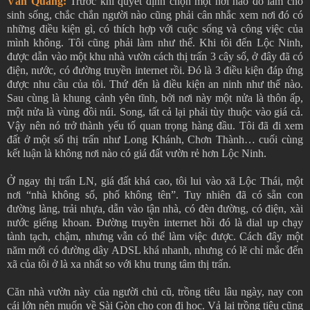
Văn Quang:
Trước khi quyết định chọn một nơi nào đó làm chỗ
sinh sống, chắc chắn người nào cũng phải cân nhắc xem nơi đó có
những điều kiện gì, có thích hợp với cuộc sống và công việc của
mình không. Tôi cũng phải làm như thế. Khi tôi đến Lộc Ninh,
được dẫn vào một khu nhà vườn cách thị trấn 3 cây số, ở đây đã có
điện, nước, có đường truyền internet rồi. Đó là 3 điều kiện đáp ứng
được nhu cầu của tôi. Thứ đến là điều kiện an ninh như thế nào.
Sau cùng là khung cảnh yên tĩnh, bởi nơi này một nửa là thôn ấp,
một nửa là vùng đồi núi. Song, tất cả lại phải tùy thuộc vào giá cả.
Vậy nên nó trở thành yếu tố quan trọng hàng đầu. Tôi đã đi xem
đất ở một số thị trấn như Long Khánh, Chơn Thành… cuối cùng
kết luận là không nơi nào có giá đất vườn rẻ hơn Lộc Ninh.
Ở ngay thị trấn LN, giá đất khá cao, tôi lui vào xã Lộc Thái, một
nơi “nhà không số, phố không tên”. Tuy nhiên đã có sẵn con
đường làng, trải nhựa, dẫn vào tận nhà, có đèn đường, có điện, xài
nước giếng khoan. Đường truyền internet hồi đó là dial up chạy
tành tạch, chậm, nhưng vẫn có thể làm việc được. Cách đây một
năm mới có đường dây ADSL khá nhanh, nhưng có lẽ chỉ mắc đến
xã của tôi ở là xa nhất so với khu trung tâm thị trấn.
Căn nhà vườn này của người chủ cũ, trồng tiêu lâu ngày, nay con
cái lớn nên muốn về Sài Gòn cho con đi học. Vả lại trồng tiêu cũng