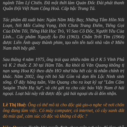
ngành Tâm Lý Chiến. Đã một thời làm Quản Đốc Đài phát thanh
Quân Đội Việt Nam Cộng Hoà. Cấp bậc Trung Tá.
Tác phẩm đã xuất bản: Ngàn Năm Mây Bay, Những Tâm Hồn Nổi
Loạn, Nét Môi Cuồng Vọng, Đời Chưa Trang Điểm, Tiếng Gọi
Của Đêm Tối, Tiếng Hát Học Trò, Vì Sao Cô Độc, Người Yêu Của
Lính... Các phẩm Nguyệṭ Áo Đỏ (1963). Chân Trời Tím (1964)
được Liên Ảnh quay thành phim, tạo nên tên tuổi nhà văn ở Miền
Nam thời bấy giờ.
Sau tháng 4 năm 1975, ông trải qua nhiều năm tù ở K 5 Vĩnh Phú
và K 2 thuộc Z 30 tại Hàm Tân. Ra khỏi tù Văn Quang không tị
nạn sang Hoa Kỳ theo diện HO như hầu hết các tù nhân chính trị
khác. Năm 2002, ông rời bỏ Sài Gòn và dọn lên Lộc Ninh sinh
sống. Ở đấy hàng tuần, Văn Quang cho ra loạt ký sự "Lẩm Cẩm
Saigòn Thiên Hạ Sự", và chỉ gửi ra cho các báo Việt Nam ở hải
ngoại. Loạt bài này rất được độc giả hải ngoại ưu ái đón nhận.
Lê Thị Huệ:
Ông có thể mô tả cho độc giả gio-o nghe về nơi chốn
ông đang làm việc. Có máy computer, có internet, có cây xanh đất
đỏ mùi quê, cảm xúc cô độc và không cô độc ?