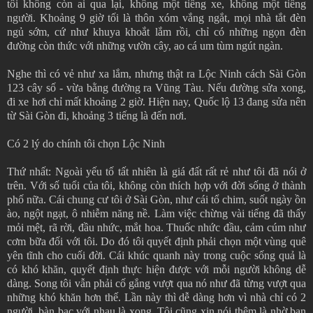
tôi không còn ai qua lại, không một tiếng xe, không một tiếng
người. Khoảng 9 giờ tối là thôn xóm vắng ngắt, mọi nhà tắt đèn
ngủ sớm, cứ như khuya khoắt lắm rồi, chỉ có những ngọn đèn
đường còn thức với những vườn cây, ao cá um tùm ngút ngàn.
Nghe thì có vẻ như xa lắm, nhưng thật ra Lộc Ninh cách Sài Gòn
123 cây số - vừa bằng đường ra Vũng Tàu. Nếu đường sửa xong,
đi xe hơi chỉ mất khoảng 2 giờ. Hiện nay, Quốc lộ 13 đang sửa nên
từ Sài Gòn đi, khoảng 3 tiếng là đến nơi.
Có 2 lý do chính tôi chọn Lộc Ninh
Thứ nhất: Ngoài yếu tố tất nhiên là giá đất rất rẻ như tôi đã nói ở
trên. Với số tuổi của tôi, không còn thích hợp với đời sống ở thành
phố nữa. Cái chung cư tôi ở Sài Gòn, như cái tổ chim, suốt ngày ồn
ào, ngột ngạt, ô nhiễm năng nề. Làm việc chừng vài tiếng đã thấy
mỏi mệt, rã rời, đầu nhức, mắt hoa. Thuốc nhức đầu, cảm cúm như
cơm bữa đối với tôi. Do đó tôi quyết định phải chọn một vùng quê
yên tĩnh cho cuối đời. Cái khúc quanh này trong cuộc sống quả là
có khó khăn, quyết định thực hiện được với mỗi người không dễ
dàng. Song tôi vẫn phải cố gắng vượt qua nó như đã từng vượt qua
những khó khăn hơn thế. Lần này thì dễ dàng hơn vì nhà chỉ có 2
người, bàn bạc với nhau là xong. Tôi cũng xin nói thêm là nhờ bạn