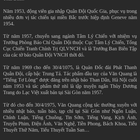
Năm 1953, động viên gia nhập Quân Đội Quốc Gia, phục vụ trong
nhiều đơn vị tác chiến tại miền Bắc trước hiệp định Geneve năm
1954.
Từ năm 1957, chuyển sang ngành Tâm Lý Chiến với nhiệm vụ
Trưởng Phòng Báo Chí Quân Dội thuộc Cục Tâm Lý Chiến, Tổng
Cục Chiến Tranh Chính Trị QLVNCH và là Trưởng Ban Biên Tập
của các tờ báo Quân Đội VNCH thời đó.
Từ năm 1969 cho đến 30/4/1075, là Quản Đốc đài Phát Thanh
Quân Đội, cấp bậc Trung Tá. Tác phẩm đầu tay của Văn Quang là
“Tiếng Tơ Lòng” được đăng trên nhật báo Than Dân, Hà Nội cuối
năm 1953 và tác phẩm thứ nhì là tập truyện ngắn Thùy Dương
Trang do Lạc Việt xuất bản tại Sài Gòn năm 1957.
Từ đó cho đến 30/4/1975, Văn Quang cộng tác thường xuyên với
nhiều nhật báo, tuần báo, tạp chí tại Sài Gòn như Ngôn Luận,
Chính Luận, Tiếng Chuông, Tin Sớm, Tiếng Vang, Kịch Ảnh,
Truyện Phim, Điện Ảnh, Văn Nghệ, Tiền Phong, Bách Khoa, Tiểu
Thuyết Thứ Năm, Tiểu Thuyết Tuần San…